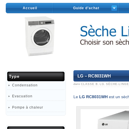
Accueil
Guide d’achat
LG – RC8031WH
Type
dans
CLASSE B
,
LG
,
SÈCHE-LINGE
Condensation
Evacuation
Le
LG RC8031WH
est un sèch
Pompe à chaleur