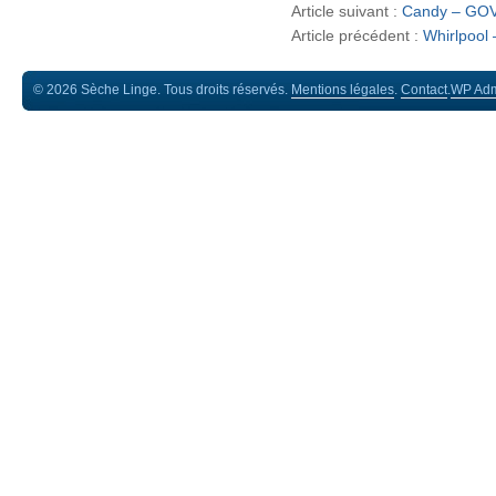
Article suivant :
Candy – GO
Article précédent :
Whirlpoo
© 2026 Sèche Linge. Tous droits réservés.
Mentions légales
.
Contact
.
WP
Ad