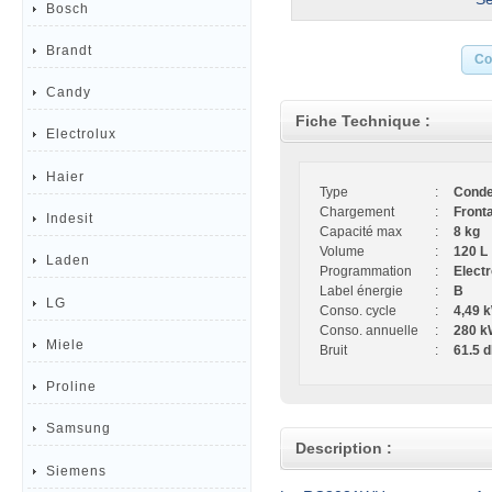
Bosch
Brandt
Co
Candy
Fiche Technique :
Electrolux
Haier
Type
:
Conde
Chargement
:
Fronta
Indesit
Capacité max
:
8 kg
Volume
:
120 L
Laden
Programmation
:
Elect
Label énergie
:
B
LG
Conso. cycle
:
4,49 
Conso. annuelle
:
280 k
Miele
Bruit
:
61.5 
Proline
Samsung
Description :
Siemens