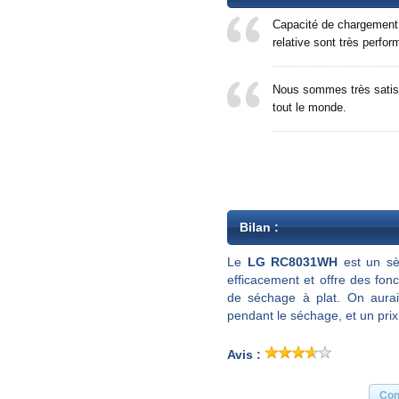
Capacité de chargement t
relative sont très perfo
Nous sommes très satisf
tout le monde.
Bilan :
Le
LG RC8031WH
est un sè
efficacement et offre des fonc
de séchage à plat. On aurai
pendant le séchage, et un pri
Avis :
Con