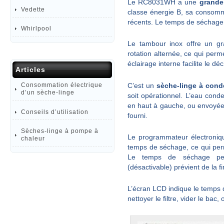
Le RC8031WH a une
grande
Vedette
classe énergie B, sa consomm
récents. Le temps de séchage 
Whirlpool
Le tambour inox offre un g
rotation alternée, ce qui perm
éclairage interne facilite le d
Articles
C’est un
sèche-linge à cond
Consommation électrique
d’un sèche-linge
soit opérationnel. L’eau cond
en haut à gauche, ou envoyée 
Conseils d’utilisation
fourni.
Sèches-linge à pompe à
Le programmateur électroniqu
chaleur
temps de séchage, ce qui perm
Le temps de séchage peu
(désactivable) prévient de la fi
L’écran LCD indique le temps d
nettoyer le filtre, vider le bac