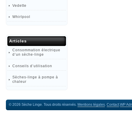
Vedette
Whirlpool
Articles
Consommation électrique
d’un sèche-linge
Conseils d’utilisation
Sèches-linge à pompe à
chaleur
© 2026 Sèche Linge. Tous droits réservés.
Mentions légales
.
Contact
.
WP
Ad