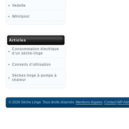
Vedette
Whirlpool
Articles
Consommation électrique
d’un sèche-linge
Conseils d’utilisation
Sèches-linge à pompe à
chaleur
© 2026 Sèche Linge. Tous droits réservés.
Mentions légales
.
Contact
.
WP
Ad