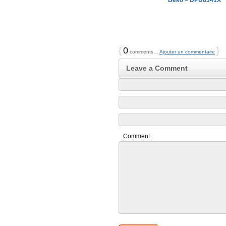
Beko – DPU8341X
{
0
}
comments…
Ajouter un commentaire
Leave a Comment
Comment