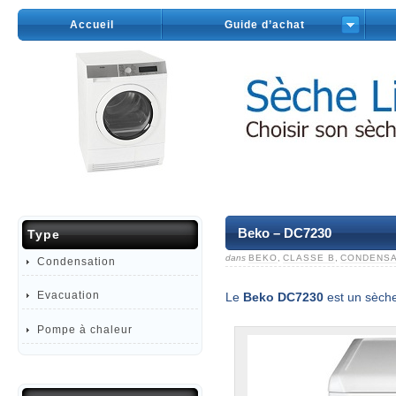
Accueil
Guide d’achat
Beko – DC7230
Type
dans
BEKO
,
CLASSE B
,
CONDENSA
Condensation
Evacuation
Le
Beko DC7230
est un sèche
Pompe à chaleur