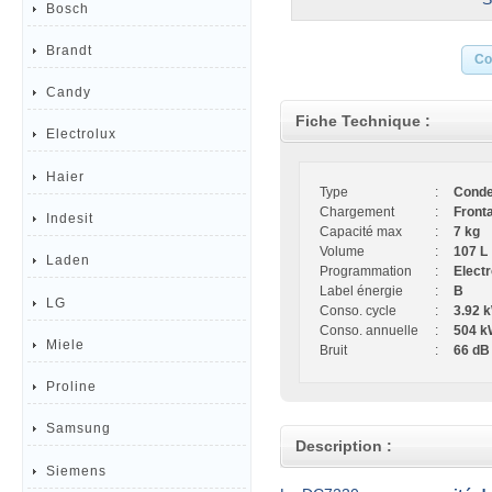
Bosch
Brandt
Co
Candy
Fiche Technique :
Electrolux
Haier
Type
:
Conde
Chargement
:
Fronta
Indesit
Capacité max
:
7 kg
Volume
:
107 L
Laden
Programmation
:
Elect
Label énergie
:
B
LG
Conso. cycle
:
3.92 
Conso. annuelle
:
504 k
Miele
Bruit
:
66 dB
Proline
Samsung
Description :
Siemens