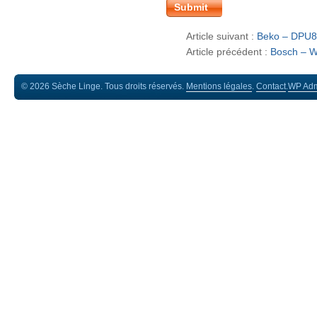
Article suivant :
Beko – DPU
Article précédent :
Bosch – 
© 2026 Sèche Linge. Tous droits réservés.
Mentions légales
.
Contact
.
WP
Ad