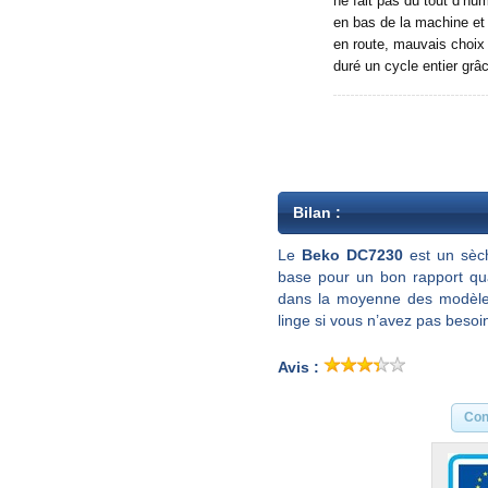
ne fait pas du tout d’hum
en bas de la machine et 
en route, mauvais choix
duré un cycle entier grâ
Bilan :
Le
Beko DC7230
est un sèch
base pour un bon rapport qua
dans la moyenne des modèles
linge si vous n’avez pas besoi
Avis :
Con