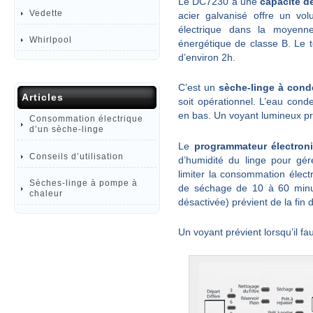
Le DC7230 a une
capacité de
Vedette
acier galvanisé offre un 
électrique dans la moyenn
Whirlpool
énergétique de classe B. Le 
d’environ 2h.
C’est un
sèche-linge à cond
Articles
soit opérationnel. L’eau con
en bas. Un voyant lumineux prév
Consommation électrique
d’un sèche-linge
Le
programmateur électron
Conseils d’utilisation
d’humidité du linge pour gé
limiter la consommation élec
Sèches-linge à pompe à
de séchage de 10 à 60 minut
chaleur
désactivée) prévient de la fin 
Un voyant prévient lorsqu’il fau